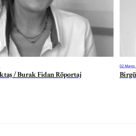
5
02 Mayıs
ktaş / Burak Fidan Röportaj
Birgü