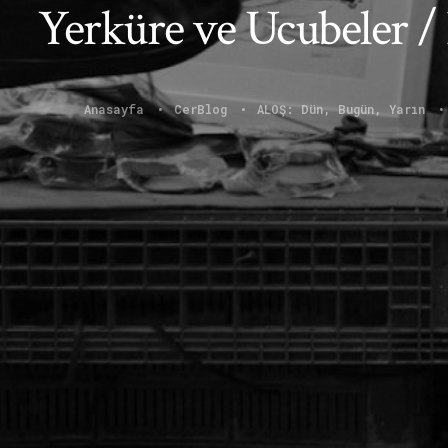
Yerküre ve Ucubeler /
Anasayfa
CerBlog
ALOŞ: Dün, Bugün, Yarın