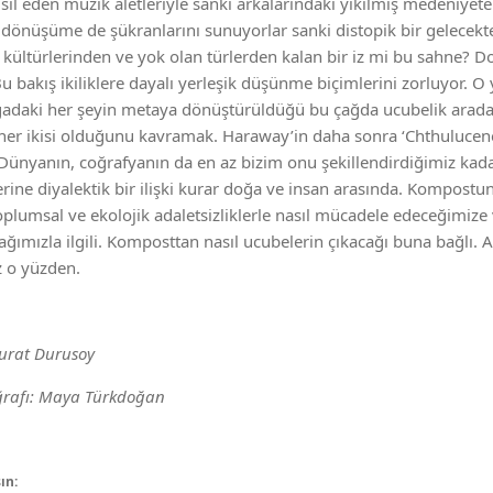
sil eden müzik aletleriyle sanki arkalarındaki yıkılmış medeniyete 
i dönüşüme de şükranlarını sunuyorlar sanki distopik bir gelecek
li kültürlerinden ve yok olan türlerden kalan bir iz mi bu sahne? D
Bu bakış ikiliklere dayalı yerleşik düşünme biçimlerini zorluyor. 
adaki her şeyin metaya dönüştürüldüğü bu çağda ucubelik arada k
her ikisi olduğunu kavramak. Haraway’in daha sonra ‘Chthulucene
Dünyanın, coğrafyanın da en az bizim onu şekillendirdiğimiz kadar 
 yerine diyalektik bir ilişki kurar doğa ve insan arasında. Kompostu
oplumsal ve ekolojik adaletsizliklerle nasıl mücadele edeceğimize v
ımızla ilgili. Komposttan nasıl ucubelerin çıkacağı buna bağlı.
z o yüzden.
urat Durusoy
ğrafı: Maya Türkdoğan
ın: