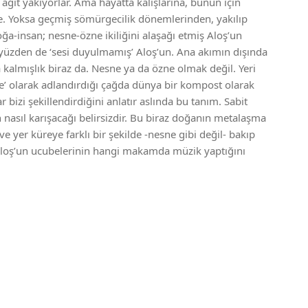
ağıt yakıyorlar. Ama hayatta kalışlarına, bunun için
te. Yoksa geçmiş sömürgecilik dönemlerinden, yakılıp
oğa-insan; nesne-özne ikiliğini alaşağı etmiş Aloş’un
O yüzden de ‘sesi duyulmamış’ Aloş’un. Ana akımın dışında
almışlık biraz da. Nesne ya da özne olmak değil. Yeri
’ olarak adlandırdığı çağda dünya bir kompost olarak
bizi şekillendirdiğini anlatır aslında bu tanım. Sabit
n nasıl karışacağı belirsizdir. Bu biraz doğanın metalaşma
e yer küreye farklı bir şekilde -nesne gibi değil- bakıp
 Aloş’un ucubelerinin hangi makamda müzik yaptığını