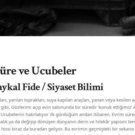
üre ve Ucubeler
ykal Fide / Siyaset Bilimi
aları, yarılan toprakları, suya kapılan araçları, yanan veya kesilen
ibi. Gözlerimi açıp evin salonunda bir süredir ‘konuk ettiğimiz’
Ucubelerini hatırlatıyor ilk gördüğüm andan itibaren. Evrim sür
lık ya da değişip dönüşen dünyanın derin ve hilekâr yapısını tems
 hissi biraz da buradan geliyor. Bu evrimin geçmişteki bir sekansı