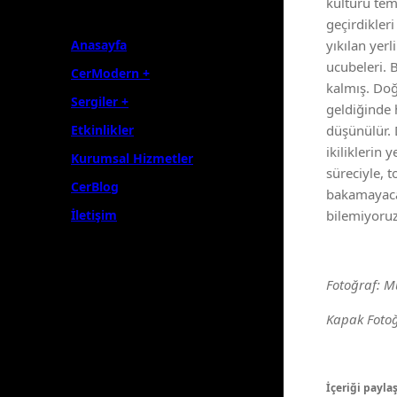
kültürü tem
geçirdikler
Anasayfa
yıkılan yer
ucubeleri. 
CerModern +
kalmış. Doğ
Sergiler +
geldiğinde 
Etkinlikler
düşünülür. 
ikiliklerin
Kurumsal Hizmetler
süreciyle, t
CerBlog
bakamayacağ
İletişim
bilemiyoru
Fotoğraf: M
Kapak Foto
İçeriği paylaş