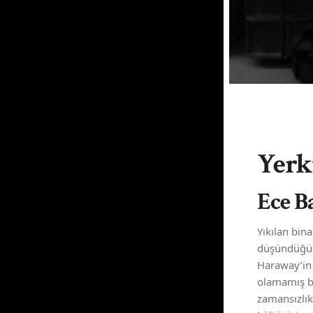
Yerk
Ece Ba
Yıkılan bin
düşündüğü g
Haraway’in 
olamamış ba
zamansızlık