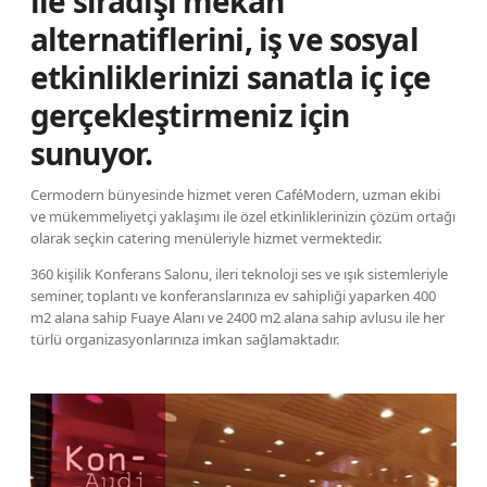
ile sıradışı mekan
alternatiflerini, iş ve sosyal
etkinliklerinizi sanatla iç içe
gerçekleştirmeniz için
sunuyor.
Cermodern bünyesinde hizmet veren CaféModern, uzman ekibi
ve mükemmeliyetçi yaklaşımı ile özel etkinliklerinizin çözüm ortağı
olarak seçkin catering menüleriyle hizmet vermektedir.
360 kişilik Konferans Salonu, ileri teknoloji ses ve ışık sistemleriyle
seminer, toplantı ve konferanslarınıza ev sahipliği yaparken 400
m2 alana sahip Fuaye Alanı ve 2400 m2 alana sahip avlusu ile her
türlü organizasyonlarınıza imkan sağlamaktadır.