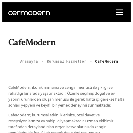
CafeModern
Anasayfa
Kurumsal Hizmetler
CafeModern
CafeModern, ikonik mimarisi ve zengin menüsü ile şıklığı ve
rahatlığı bir arada yaşatmaktadır. Özenle seçilmiş doğal ve ev
yapımı ürünlerden oluşan menüsü ile gerek hafta içi gerekse hafta
sonları yepyeni ve keyifli bir yemek deneyimi sunmaktadır.
CafeModern; kurumsal etkinliklerinize, özel davet ve
resepsiyonlarınıza ev sahipliği yapmaktadır. Uzman ekibimiz
tarafından detaylandırılan organizasyonlarınızda zengin
menülerimizle keyifli bir yemek deneyimi sunuyoruz.