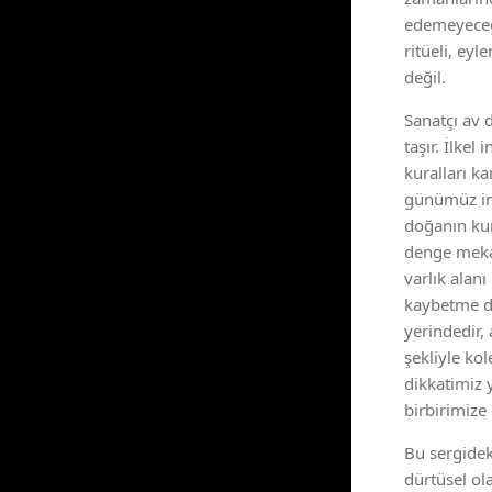
edemeyeceği
ritüeli, ey
değil.
Sanatçı av d
taşır. İlkel
kuralları k
günümüz ins
doğanın kur
denge mekan
varlık alanı
kaybetme dür
yerindedir,
şekliyle kol
dikkatimiz 
birbirimize
Bu sergidek
dürtüsel ola