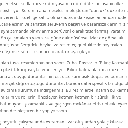
eleneksel kodlarını ve rutin yaşamın görüntülerini insanın ilkel
çarpıştırıyor. Serginin ana meselesini oluşturan “günlük” düzenleme
nı veren bir özelliğe sahip olmakla, aslında kişisel anlamda mode
adelesinin ve sanatsal serüvenin başarı ve başarısızlıklarının izi
 aynı zamanda bir avlanma serüveni olarak tasarlanmış. Yaratım
ön çalışmaların yanı sıra, güne dair düşünsel izler de görsel alt
önüşüyor. Sergideki heykel ve resimler, günlüklerde paylaşılan
 düşünsel sürecin sonucu olarak ortaya çıkıyor.
 alan tuval resimlerinin ana yapısı Zuhal Baysar’ın “Bilinç Katmanl
nin plastik kurgusuyla temelleniyor. Bilinç Katmanlarında mesele
sana ait duygu durumlarının üst üste karmaşık doğası ve bunların
mla çatıştığı örtüştüğü durumlar, burada daha spesifik bir olgu o
 av olma durumuna indirgenmiş. Bu resimlerde insanın bu karma
larını ve rollerini önceleyen katman katman bir süreklilik ve
 bulunuyor. Eş zamanlılık ve geçirgen mekânlar birbirini etkileyen
ltan derinleştiren bir yapıya sahip.
ç boyutlu çalışmalar da eş zamanlı var oluşlardan yola çıkılarak