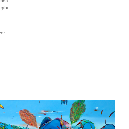
rada
gibi
or.
14 
Ku