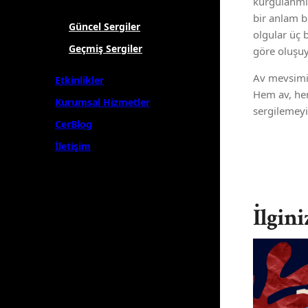
kurgulanmış
bir anlam b
Güncel Sergiler
olgular üç 
Geçmiş Sergiler
göre oluşuy
Av mevsimi,
Etkinlikler
Hem av, hem 
Kurumsal Hizmetler
sergilemeyi
CerBlog
İletişim
İlgini