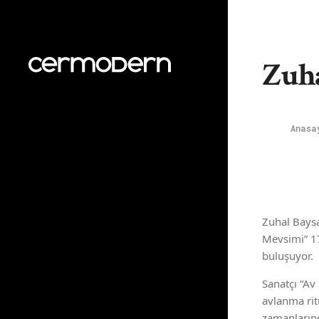
Zuha
Anas
Zuhal Baysa
Mevsimi” 17
buluşuyor.
Sanatçı “Av
avlanma rit
zamanlarınd