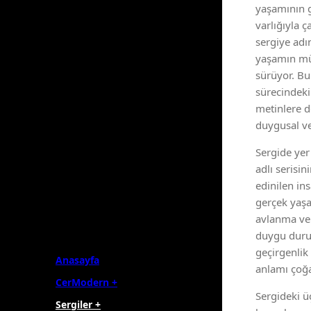
yaşamının g
varlığıyla 
sergiye adı
yaşamın müc
sürüyor. Bu
sürecindeki 
metinlere d
duygusal ve
Sergide yer
adlı serisi
edinilen in
gerçek yaşa
avlanma ve
duygu durum
geçirgenlik
Anasayfa
anlamı çoğa
CerModern +
Sergideki ü
Sergiler +