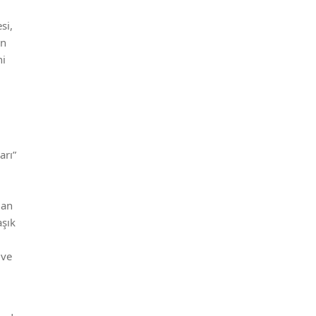
si,
rn
ni
arı”
lan
şık
 ve