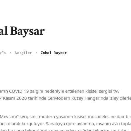
l Baysar
ayfa
Sergiler
Zuhal Baysar
r’ın COVID 19 salgını nedeniyle ertelenen kişisel sergisi “Av
 Kasım 2020 tarihinde CerModern Kuzey Hangarında izleyicilerl
 Mevsimi” sergisini, modern yaşamın kişisel mücadelesine dair bi
üeli olarak kurguluyor. Sanatçıya göre avlanma, insanın avcı topla
an bu yana bilinçaltında devam eden, çağdaş bilincimizin kabul