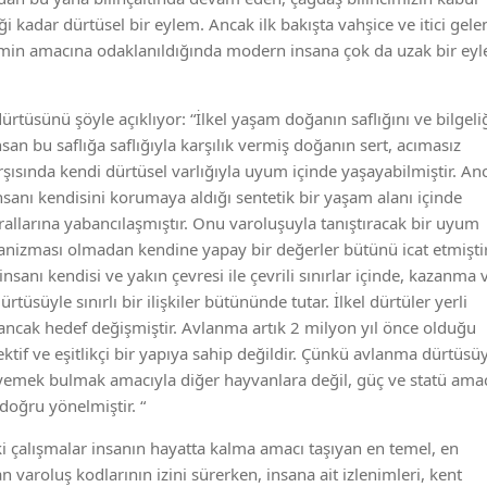
 kadar dürtüsel bir eylem. Ancak ilk bakışta vahşice ve itici gele
lemin amacına odaklanıldığında modern insana çok da uzak bir ey
ürtüsünü şöyle açıklıyor: “İlkel yaşam doğanın saflığını ve bilgeli
 insan bu saflığa saflığıyla karşılık vermiş doğanın sert, acımasız
arşısında kendi dürtüsel varlığıyla uyum içinde yaşayabilmiştir. An
anı kendisini korumaya aldığı sentetik bir yaşam alanı içinde
allarına yabancılaşmıştır. Onu varoluşuyla tanıştıracak bir uyum
izması olmadan kendine yapay bir değerler bütünü icat etmiştir
 insanı kendisi ve yakın çevresi ile çevrili sınırlar içinde, kazanma 
tüsüyle sınırlı bir ilişkiler bütününde tutar. İlkel dürtüler yerli
 ancak hedef değişmiştir. Avlanma artık 2 milyon yıl önce olduğu
ektif ve eşitlikçi bir yapıya sahip değildir. Çünkü avlanma dürtüsü
yemek bulmak amacıyla diğer hayvanlara değil, güç ve statü amac
 doğru yönelmiştir. “
i çalışmalar insanın hayatta kalma amacı taşıyan en temel, en
n varoluş kodlarının izini sürerken, insana ait izlenimleri, kent