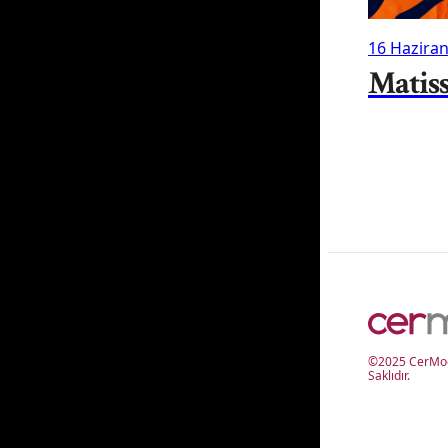
16 Hazira
Matis
©2025 CerMod
Saklıdır.