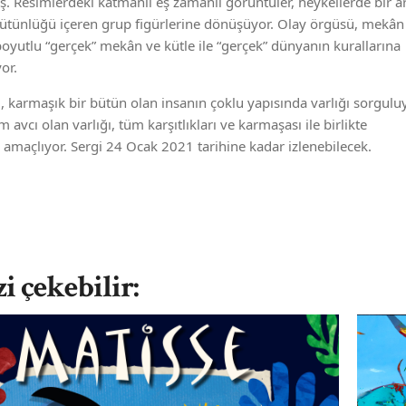
. Resimlerdeki katmanlı eş zamanlı görüntüler, heykellerde bir a
ütünlüğü içeren grup figürlerine dönüşüyor. Olay örgüsü, mekân 
boyutlu “gerçek” mekân ve kütle ile “gerçek” dünyanın kurallarına
or.
 karmaşık bir bütün olan insanın çoklu yapısında varlığı sorguluy
avcı olan varlığı, tüm karşıtlıkları ve karmaşası ile birlikte
 amaçlıyor. Sergi 24 Ocak 2021 tarihine kadar izlenebilecek.
zi çekebilir: