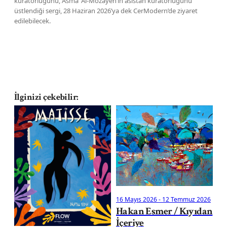
küratörlüğünü, Asma’ Al-Mozayen’in asistan küratörlüğünü
üstlendiği sergi, 28 Haziran 2026’ya dek CerModern’de ziyaret
edilebilecek.
İlginizi çekebilir:
08
Se
“S
16 Mayıs 2026
-
12 Temmuz 2026
Hakan Esmer / Kıyıdan
İçeriye