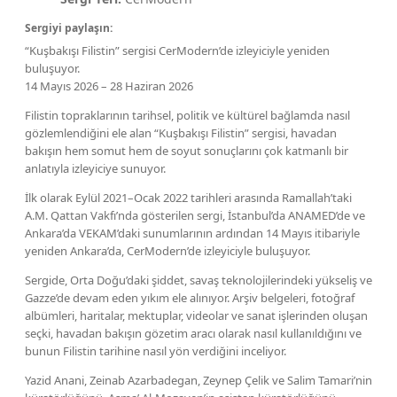
Sergiyi paylaşın:
“Kuşbakışı Filistin” sergisi CerModern’de izleyiciyle yeniden
buluşuyor.
14 Mayıs 2026 – 28 Haziran 2026
Filistin topraklarının tarihsel, politik ve kültürel bağlamda nasıl
gözlemlendiğini ele alan “Kuşbakışı Filistin” sergisi, havadan
bakışın hem somut hem de soyut sonuçlarını çok katmanlı bir
anlatıyla izleyiciye sunuyor.
İlk olarak Eylül 2021–Ocak 2022 tarihleri arasında Ramallah’taki
A.M. Qattan Vakfı’nda gösterilen sergi, İstanbul’da ANAMED’de ve
Ankara’da VEKAM’daki sunumlarının ardından 14 Mayıs itibariyle
yeniden Ankara’da, CerModern’de izleyiciyle buluşuyor.
Sergide, Orta Doğu’daki şiddet, savaş teknolojilerindeki yükseliş ve
Gazze’de devam eden yıkım ele alınıyor. Arşiv belgeleri, fotoğraf
albümleri, haritalar, mektuplar, videolar ve sanat işlerinden oluşan
seçki, havadan bakışın gözetim aracı olarak nasıl kullanıldığını ve
bunun Filistin tarihine nasıl yön verdiğini inceliyor.
Yazid Anani, Zeinab Azarbadegan, Zeynep Çelik ve Salim Tamari’nin