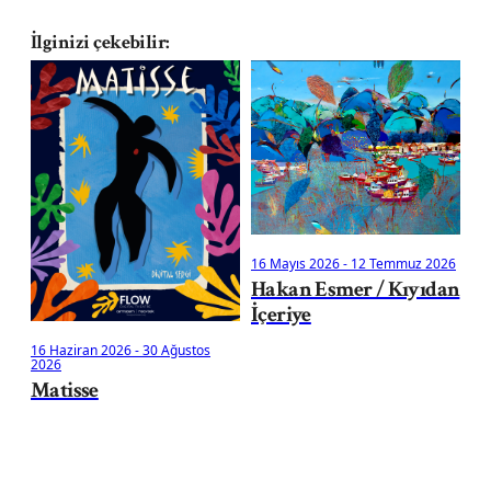
İlginizi çekebilir:
14
Ku
16 Mayıs 2026
-
12 Temmuz 2026
Hakan Esmer / Kıyıdan
İçeriye
16 Haziran 2026
-
30 Ağustos
2026
Matisse