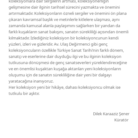
koleksiyonlara dair sergilerin artması, koleksiyonerliğin
gelişmesine dair ilginin tarihsel sürecini yazmakta ve önemini
artırmaktadır. Koleksiyonların özneli sergiler ve önemini ön plana
çıkaran kavramsal başlık ve metinlerle kitlelere ulaşması, aynı
zamanda kamusal alanla paylaşımını sağlarken bir yandan da
farklı kuşakların sanat bakışını, sanatın sürekliliği açısından önemli
kılmaktadır. İzlediğiniz koleksiyon bir koleksiyoncunun kendi
yüzleri, izleri ve gizleridir. Av. Ulaş Değirmenci gibi genç
koleksiyoncuların özellikle Türkiye Sanat Tarihi’nin farklı dönem,
sanatçı ve eserlerine dair duyduğu ilgi ve bu ilginin koleksiyon
tutkusuna dönüşmesi de genç sanatseverleri yüreklendireceğine
ve en önemlisi kuşaktan kuşağa aktarılan yeni koleksiyonların
oluşumu için de sanatın sürekliliğine dair yeni bir dalgayı
yaratacağına inanıyoruz.
Her koleksiyon yeni bir hikâye, dahası koleksiyoncu olmak ise
tutkulu bir aşktır.
Dilek Karaaziz Şener
Küratör