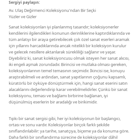
Sergiyi paylaşın:
Av. Ulaş Değirmenci Koleksiyonu'ndan Bir Seçki
Yüzler ve Gizler
Sanat koleksiyonları iyi planlanmış tasarıdır; koleksiyonerler
kendilerini ilgilendikleri konunun derinliklerine kaptırdıklarında ve
tüm anlatıyı bir araya getirebilecek çok özel sanat eserleri aramak
için yıllarını harcadıklarında ancak nitelikli bir koleksiyon kurulur
ve gelecek nesillere aktarılarak sürekliliği sağlanır ve yaşar.
Diyebiliriz ki, sanat koleksiyoncusu olmak isteyen her sanat alıcısı,
iki engeli aşmak zorundadır. Birincisi ve mutlaka olması gereken,
koleksiyonlarının temel temasının seçimidir. İkincisi ise, konuyu
araştırabilmeli ve ardından, sanat yapıtlarının çoğunu kapsamlı,
küratörlü bir öyküye dönüştürmek için, hangi sanat eserini satın
alacaklarını değerlendirip karar verebilmelidirler. Çünkü bir sanat
koleksiyonu, teması ve bağlamı birbirine bağlanan, iyi
düşünülmüş eserlerin bir aradalığı ve birikimidir.
Tıpkı bir sanat sergisi gibi, her iyi koleksiyonun bir başlangıcı,
ortası ve sonu vardır. Koleksiyonlar birçok farklı şekilde
sınıflandırılabilir: ya tarihe, sanatçıya, biçeme ya da konuma göre.
Daha farklı bir sınıflandırma sürecine de koleksiyonlar dâhil