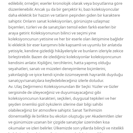
edilebilir, örneğin; eserler kronolojik olarak veya boyutlarına göre
düzenlenebilir. Ancak şu da bir gerçektir ki, bazı koleksiyoncular
daha eklektik bir hazzın ve tatların peşinden giden bir karaktere
sahiptir. Onların sanat koleksiyonları, görünüşte uzlaşmaz
biçemleri, türleri ve de sanatçıları temsil eden farklı eserleri bir
araya getirir. Koleksiyonunun bilinci ve seçimi yine
koleksiyoncunun yetisine ve her bir eserle olan iletişimine bağlıdır
ki eklektik bir eser karışımını bile kapsamlı ve uyumlu bir anlatıda
yetisiyle, kendine gizlediği hikâyeleriyle ve bunların izleriyle zekice
birleştirebilir. Bazen de izlediğiniz koleksiyonlar koleksiyoncunun
kendisini anlatır. Kişiliğini, tercihlerini, hatta yapmış olduğu
seyahatleri, sanatı ve müzeleri deneyimleme biçimlerini,
yakınlaştığı ve iyice kendi içinde özümseyerek hayranlık duyduğu
sanatçıyı/sanatçılara keşfedebileceğiniz izlerle doludur.
Av. Ulaş Değirmenci Koleksiyonundan Bir Seçki: Yüzler ve Gizler
sergisinde de izleyeceğiniz ve duyumsayacağınız gibi
koleksiyoncunun karakteri, seçkileri, duygusal tepkileri ve her
şeyden önemlisi gizil öykülerin izlerine dair bilgi sahibi
olabileceğiniz bir atmosfere sahiptir. Sanat Tarihimizin
dönemselliği ile birlikte bu ekolün oluştuğu yer Akademi’den izler
ve günümüze uzanan bir çizgide sanatçılar üzerinden kısa
okumalar ve izleri belirler. Ülkemizde son yıllarda bilinçli ve nitelikli