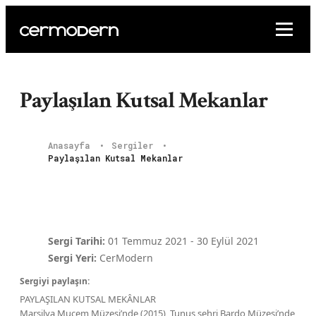
Paylaşılan Kutsal Mekanlar
Anasayfa
Sergiler
Paylaşılan Kutsal Mekanlar
Sergi Tarihi:
01 Temmuz 2021
-
30 Eylül 2021
Sergi Yeri:
CerModern
Sergiyi paylaşın:
PAYLAŞILAN KUTSAL MEKÂNLAR
Marsilya Mucem Müzesi’nde (2015), Tunus şehri Bardo Müzesi’nde