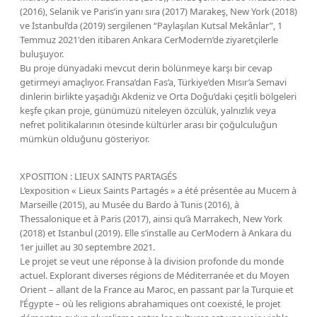
(2016), Selanik ve Paris’in yanı sıra (2017) Marakeş, New York (2018)
ve İstanbul’da (2019) sergilenen “Paylaşılan Kutsal Mekânlar”, 1
Temmuz 2021'den itibaren Ankara CerModern’de ziyaretçilerle
buluşuyor.
Bu proje dünyadaki mevcut derin bölünmeye karşı bir cevap
getirmeyi amaçlıyor. Fransa’dan Fas’a, Türkiye’den Mısır’a Semavi
dinlerin birlikte yaşadığı Akdeniz ve Orta Doğu’daki çeşitli bölgeleri
keşfe çıkan proje, günümüzü niteleyen özcülük, yalnızlık veya
nefret politikalarının ötesinde kültürler arası bir çoğulculuğun
mümkün olduğunu gösteriyor.
XPOSITION : LIEUX SAINTS PARTAGÉS
L’exposition « Lieux Saints Partagés » a été présentée au Mucem à
Marseille (2015), au Musée du Bardo à Tunis (2016), à
Thessalonique et à Paris (2017), ainsi qu’à Marrakech, New York
(2018) et Istanbul (2019). Elle s’installe au CerModern à Ankara du
1er juillet au 30 septembre 2021.
Le projet se veut une réponse à la division profonde du monde
actuel. Explorant diverses régions de Méditerranée et du Moyen
Orient – allant de la France au Maroc, en passant par la Turquie et
l’Égypte – où les religions abrahamiques ont coexisté, le projet