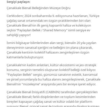
Sergiyi paylaşın:
Çanakkale Bienali Belleğinden Müzeye Doğru
CerModern; 2024 sonbaharında 9. edisyonuna hazırlanan, Türkiye
çağdaş sanat ortamındaki en özgün pratiklerinden biri olan
Çanakkale Bienali’nin ilk geniş kapsamlı hafıza ve koleksiyon
seçkisi ‘’Paylaşılan Bellek / Shared Memory’’ isimli sergiye ev
sahipliği yapıyor!
İsmini bilgisayar bilimlerinden alan sergi, bienalin 20 yıla yayılan
deneyiminin sanatsal içeriğini ve belleğini ön plana çıkararak,
Çanakkale kentinin kolektif hafızasını zenginleştiren özgün
katmanlarla buluşturuyor.
Çanakkale’nin kadim anlatıları, kültür ekosistemi ve jeo-stratejik
konumu, serginin temelini oluşturan kolektif belleği özel kılıyor.
“Paylaşılan Bellek” sergisi, günümüz sanatının estetik, kavramsal
ve şiirsel yorumlarıyla bu hafıza alanını zenginleştirerek, Çanakkale
Bienali’nin “müzeleşme” arayışında yeni bir evreye işaret ediyor.
Çanakkale Bienali İnisiyatifi (CABININ) tarafından gerçekleştirilen
Çanakkale Bienali; farklı disiplinlerden ve toplum kesimlerinden
bireyleri kapsayan çağdaş sanat ve kültür odaklı bir platform
sunuyor. Bienal, güncel sanat ile toplum arasında diyalog kurmayı