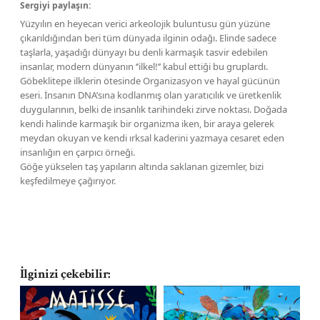
Sergiyi paylaşın:
Yüzyılın en heyecan verici arkeolojik buluntusu gün yüzüne
çıkarıldığından beri tüm dünyada ilginin odağı. Elinde sadece
taşlarla, yaşadığı dünyayı bu denli karmaşık tasvir edebilen
insanlar, modern dünyanın ‘’ilkel!’’ kabul ettiği bu gruplardı.
Göbeklitepe ilklerin ötesinde Organizasyon ve hayal gücünün
eseri. İnsanın DNA’sına kodlanmış olan yaratıcılık ve üretkenlik
duygularının, belki de insanlık tarihindeki zirve noktası. Doğada
kendi halinde karmaşık bir organizma iken, bir araya gelerek
meydan okuyan ve kendi ırksal kaderini yazmaya cesaret eden
insanlığın en çarpıcı örneği.
Göğe yükselen taş yapıların altında saklanan gizemler, bizi
keşfedilmeye çağırıyor.
İlginizi çekebilir:
14