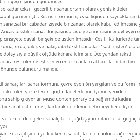
natının geçmişinden günümüze
e kadar tekstil geçerli bir sanat ortamı olarak geniş kitleler
kabul görmemiştir. Kısmen formun işlevselliğinden kaynaklanan 
sanatsal bir çabadan ziyade bir zanaat olarak kabul edilmesine 
 Ancak tekstilin sanat dünyasında ciddiye alınmasını engelleyen 
cinsiyete dayalı bir şekilde üstlenilmesidir. Çeşitli kültürlerde tar
ma, örgü, dikiş ve nakış gibi tekstil sanatları “kadın işleri” olar
 dolayısıyla büyük ölçüde kenara itilmiştir. Öte yandan tekstil
ağara resimlerine eşlik eden en eski anlam aktarıcılarından biri
 önünde bulundurulmalıdır.
il sanatçıları sanat formunu çevreleyen ön yargıları ve bu form il
in hükümleri yok ederek, güçlü ifadelerle medyumu yeniden
ona sahip çıkıyorlar. Muse Contemporary bu bağlamda kadını
 bir sanat dalını öne çıkartarak gündeme getirmeyi hedefliyor.
ür ve ülkelerden gelen sanatçıların çağdaş yorumları ile sergi güçl
iyor
yanı sıra açılışında yedi ülkenin sanatçıların da bulunacağı sergid