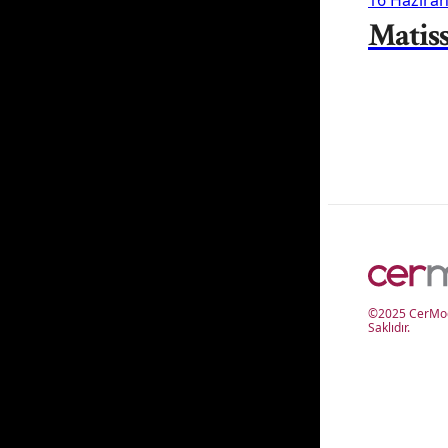
Matis
©2025 CerMod
Saklıdır.