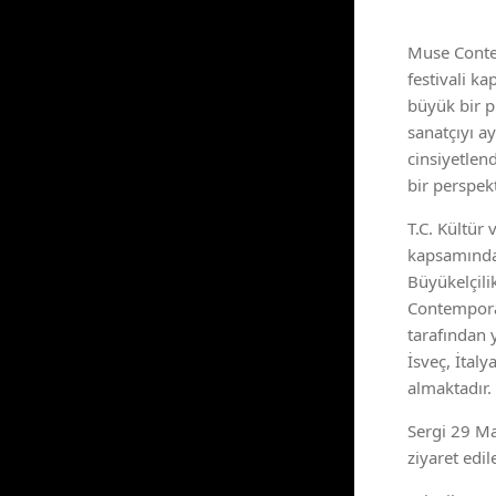
Muse Contem
festivali k
büyük bir p
sanatçıyı a
cinsiyetlen
bir perspekt
T.C. Kültür
kapsamında 
Büyükelçilik
Contemporar
tarafından 
İsveç, İtal
almaktadır.
Sergi 29 Ma
ziyaret edil