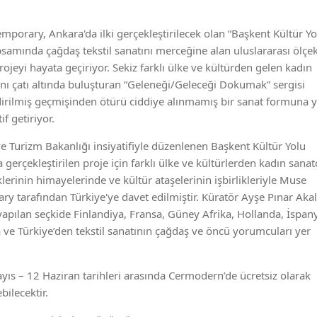
porary, Ankara'da ilki gerçekleştirilecek olan “Başkent Kültür Yo
apsamında çağdaş tekstil sanatını merceğine alan uluslararası ölçe
rojeyi hayata geçiriyor. Sekiz farklı ülke ve kültürden gelen kadın
ynı çatı altında buluşturan “Geleneği/Geleceği Dokumak” sergisi
dirilmiş geçmişinden ötürü ciddiye alınmamış bir sanat formuna y
if getiriyor.
 ve Turizm Bakanlığı insiyatifiyle düzenlenen Başkent Kültür Yolu
gerçekleştirilen proje için farklı ülke ve kültürlerden kadın sanatç
lerinin himayelerinde ve kültür ataşelerinin işbirlikleriyle Muse
y tarafından Türkiye'ye davet edilmiştir. Küratör Ayşe Pınar Akal
yapılan seçkide Finlandiya, Fransa, Güney Afrika, Hollanda, İspan
ya ve Türkiye’den tekstil sanatının çağdaş ve öncü yorumcuları yer
yıs – 12 Haziran tarihleri arasında Cermodern’de ücretsiz olarak
ebilecektir.