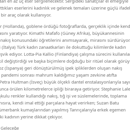
dan en az üç eser sergilenecektir. Sergideki sanatçılar el emeğiyle
ttıkları eserlerini kadınlık ve gelenek temaları üzerine güçlü ifade
 bir araç olarak kullanıyor.
 (Hollanda), goblene ördüğü fotoğraflarda, gerçeklik içinde kend
sını yaratıyor. Kimathi Mafafo (Güney Afrika), büyükannesinin
akış konusundaki öğretilerini anımsayarak, mirasını sürdürüyor
i (İtalya) Türk kadın zanaatkarları ile dokuttuğu kilimlerde kadın
teşvik ediyor. Lotta-Pia Kallio (Finlandiya) çalışma sürecini kullanıl
kil değiştirdiği ve başka biçimlere doğduğu bir ritüel olarak görüy
 (İspanya) geri dönüştürülmüş ipek ipliklerden oluşan nakış
a pandemi sonrası mahrum kaldığımız yaşam zevkine atıfta
Petra Hultman (İsveç) büyük ölçekli dantel enstalasyonlarıyla sayı
unca örülen kilometrelerce ipliği biraraya getiriyor. Stephanie La
şkulu renkler kullandığı nakış, tığ işi ve süslemelerinde, toplama
nısıra, kendi imal ettiği parçalara hayat verirken; Suzan Batu
Sümerbank kumaşlarından yapılmış Tanrıçalarıyla erkek egemen
i kadının yerine dikkat çekiyor.
 Geleceğe