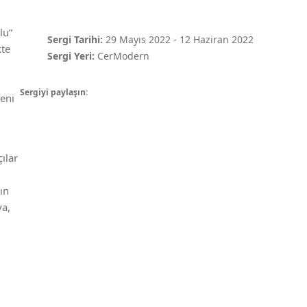
lu”
Sergi Tarihi:
29 Mayıs 2022
-
12 Haziran 2022
kte
Sergi Yeri:
CerModern
Sergiyi paylaşın:
eni
ılar
ın
ya,