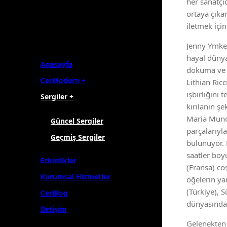
her sanatçı
ortaya çıkar
iletmek için
Jenny Ymker
hayal dünya
Anasayfa
dokuma ve n
CerModern +
Lithian Ricc
işbirliğini 
Sergiler +
kırılanın şe
Maria Munoz
Güncel Sergiler
parçalarıyl
Geçmiş Sergiler
bulunuyor. 
saatler boy
Etkinlikler
(Fransa) co
Kurumsal Hizmetler
öğelerin ya
(Türkiye), 
CerBlog
dünyasındak
İletişim
Gelenekten