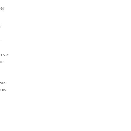
ler
i
.
an ve
or.
sız
leuw