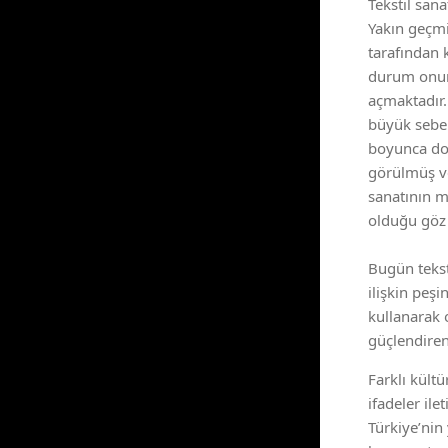
Tekstil sa
Yakın geçmiş
tarafından 
durum onun 
açmaktadır.
büyük sebep 
boyunca doku
görülmüş ve
sanatının m
olduğu göz
Bugün tekst
ilişkin peş
kullanarak 
güçlendiren
Farklı kült
ifadeler ilet
Türkiye’nin 