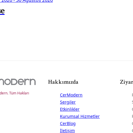
se
Hakkımızda
Ziyar
ern. Tüm Hakları
CerModern
Sergiler
Etkinlikler
Kurumsal Hizmetler
CerBlog
İletişim