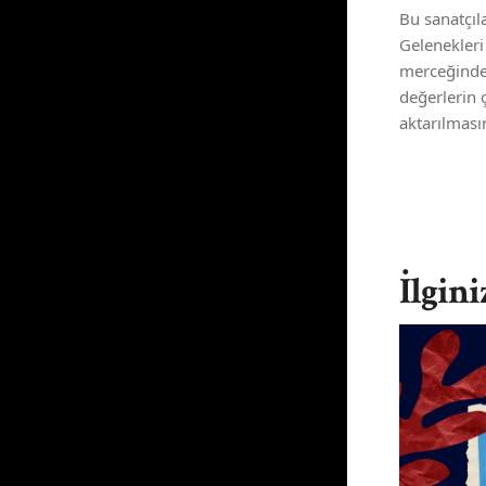
Bu sanatçıl
Gelenekleri
merceğinde 
değerlerin ç
aktarılmasın
İlgini