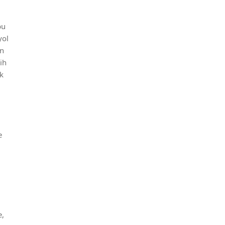
bu
yol
en
ih
ak
e
ü
e,