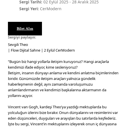
Sergi Tarihi:
02 Eylül 2025
-
28 Aralık 2025
Sergi Yeri:
CerModern
Bilet Alın
Sergiyi paylaşın:
Sevgili Theo
| Flow Dijital Sahne | 2 Eylül CerModern
“Bugün biz hangi yollarla iletişim kuruyoruz? Hangi araçlarla
kendimizi ifade ediyor, kime sesleniyoruz?
İletişim, insanın dünyayı anlama ve kendini anlatma biçimlerinden
biridir. Günümüzde iletişim araçları yalnızca gündelik
haberleşmenin değil, aynı zamanda varoluşumuzu
anlamlandırmanın ve kendimizi başkalarına aktarmanın da
yollarını açıyor.
Vincent van Gogh, kardeşi Theo’ya yazdığı mektuplarda bu
yolculuğun izlerini bize bırakır. Onun dünyalarını ve resimlerini var
eden düşünceleri, duyguları ve arayışları bu satırlarda keşfederiz.
İşte bu sergi, Vincent’in mektuplarını izleyerek onun iç dünyasına