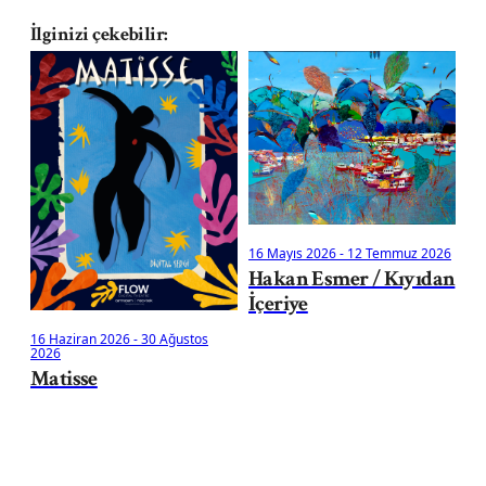
İlginizi çekebilir:
14
Ku
16 Mayıs 2026
-
12 Temmuz 2026
Hakan Esmer / Kıyıdan
İçeriye
16 Haziran 2026
-
30 Ağustos
2026
Matisse