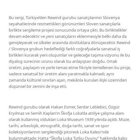
Bu sergi, Türkiye’den Rewind gurubu sanatçılarının Slovenya
seyahatlerinde resmettikleri görünümleri Sloven sanatçılarla
birlikte sergileme projesi sonucunda ortaya çıktı. Bu birliktelikler
devam edecektir ve yeni sanatçıların eklenmesiyle belki daha da
genişleyecek ve ülkeler arasında dostluklara dönüşecektir. Rewind
/ Slovenya grubun hedeflediği farklı coğrafyalarla sanatsal iş
birlikleri kurarak yeni oluşumlar ve geleceğe taşıma vizyonu ile bu
diyalog sürecinin ürünü olarak bu anlayıştan doğdu. Ortak
üretim, paylaşım ve yerle temas etme fikriyle temellenen bu proje,
sadece sanatsal bir üretim alanı yaratmakla kalmadı; aynı
zamanda kültürel sınırları aşan, mekânla kurulan ilişki üzerinden
düşünsel bir zemini de inşa etti.
Rewind gurubu olarak Hakan Esmer, Serdar Leblebici, Özgür
Eryılmaz ve Semih Kaplan’ın Škofja Loka’da atölye çalışma alanı
olarak kullanmış oldukları Loka Museum 1939 yılında açıldı. Müze,
tarihi, arkeolojik, etnografik, doğa tarihi, sanat ve spor
koleksiyonlarının sergilendiği pitoresk Loka Kalesi'nde
bulunmaktadır. Hatta “Škofja Loka Tutku Oyunu” hakkında kalıcı