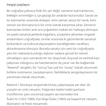
Sergiyi paylaşın:
Bir coğrafya yalnızca fiziki bir yer değil, zamanın katmanlarının,
belleğin ve kimliğin iç içe geçtiği bir anlatılar bütünüdür. Sanat ise
bu katmanlar arasında dolaşan, kimi zaman sessiz bir tanık, kimi
zaman ise dönüştürücü bir özne olarak karşımıza çıkar. Zamanın
katmanları birbiri ardı sıra çoğalırken mekân bir hafızaya dönüşür
ve çeşitli sanatsal jestlerle kağıtlara, yüzeylere aktarılan imgesel
anlatımların coğrafyalar, sınırlar arasında ki gezintilerde sanatsal
birikimlerin ve kültürel alışverişlerin kendiliğinden taraflara
aktarılmasına dönüşür. Burada sanatçı için yeni bir coğrafyayla,
yeni bir mekanla kurduğu ilişkinin sadece görsel bir temsil
olmadığını; aynı zamanda bir tür düşünsel, duyusal ve tarihsel kazı
çalışması olduğunu da hatırlamamız da yarar var. Bu bağlamda
“Rewind” sergileri, bir “sonuç”tan çok bir “süreç” olarak okunmalı:
birlikte üretmenin, karşılaşmanın, farklılıklarla zenginleşmenin bir
yansıması olarak okunmalı...
Rewind / Slovenya sergisinde birkaç çalışmasıyla yer alan 20.
yüzyılın en ünlü ressamı, Poljanska Vadisi'ndeki partizan
motiflerinin yanı sıra kırsal yaşamı da resmeden Ive
Šubic'tir (1922-1989). Kızı Maja Šubic (1965) ise başarılı bir ressam,
illüstratör ve fresk ressamıdır.