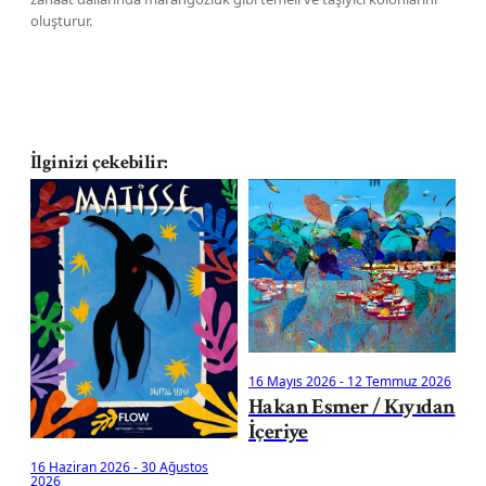
oluşturur.
İlginizi çekebilir:
14
Ku
16 Mayıs 2026
-
12 Temmuz 2026
Hakan Esmer / Kıyıdan
İçeriye
16 Haziran 2026
-
30 Ağustos
2026