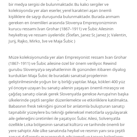
bir medya sergisi de bulunmaktadır. Bu kalıcı sergiler ve
koleksiyonda yer alan eserler, yerel karakteri aşan önemli
kişiliklere de saygı duruşunda bulunmaktadır. Burada anmam
gereken en önemlileri arasında Slovenya Empresyonizminin
kurucu ressamı Ivan Grohar (1867–1911) ve Šubic Ailesinin
heykeltraş ve ressam üyeleridir. (Štefan, Janez Sr, Janez Jr, Valentin,
Jurij, Rajko, Mirko, Ive ve Maja Šubic )
Müze koleksiyonunda yer alan Empresyonist ressam Ivan Grohar
(1867–1911) ve Šubic ailesine özel bir önem veriliyor. Rewind
gurubu Slovenya’ya seyahatlerinin ilk gününden itibaren diyalog
kurdukları Maja Šubic ile buradaki sanatsal projelerinin
geliştirilmesinde yoğun bir iş birliği yaptılar. Maja, kökleri 400 yüz
yıl önceye uzayan bu sanatçı ailenin yaşayan önemli mirasçısı ve
çağdaş sanatçı olarak gerek Slovenya’da gerekse Avrupa’nın başka
ülkelerinde çeşitli sergiler düzenlemekte ve etkinliklere katılmakta.
Babasının fresk tekniğini güncel bir anlatımla buluşturan sanatçı
taşınabilir yüzeylere bu tekniği geleneksel metotlarla uygulayarak
aile geleneğini üretimleri ile yaşatıyor. Šubic Ailesi, Solvenya’da
özellikle Loka bölgesinin sanatsal kültürü ve tarihinde önemli bir
yere sahiptir. Aile ülke sanatında heykel ve resmin yanı sıra çeşitli
zanaat dallarında marangozluk gibi temeli ve taşıyıcı kolonlarını