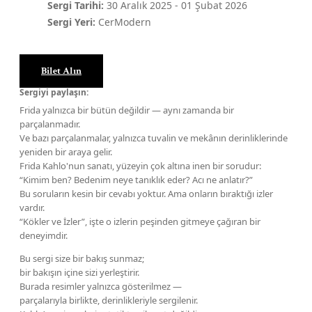
Sergi Tarihi:
30 Aralık 2025
-
01 Şubat 2026
Sergi Yeri:
CerModern
Bilet Alın
Sergiyi paylaşın:
Frida yalnızca bir bütün değildir — aynı zamanda bir
parçalanmadır.
Ve bazı parçalanmalar, yalnızca tuvalin ve mekânın derinliklerinde
yeniden bir araya gelir.
Frida Kahlo'nun sanatı, yüzeyin çok altına inen bir sorudur:
“Kimim ben? Bedenim neye tanıklık eder? Acı ne anlatır?”
Bu soruların kesin bir cevabı yoktur. Ama onların bıraktığı izler
vardır.
“Kökler ve İzler”, işte o izlerin peşinden gitmeye çağıran bir
deneyimdir.
Bu sergi size bir bakış sunmaz;
bir bakışın içine sizi yerleştirir.
Burada resimler yalnızca gösterilmez —
parçalarıyla birlikte, derinlikleriyle sergilenir.