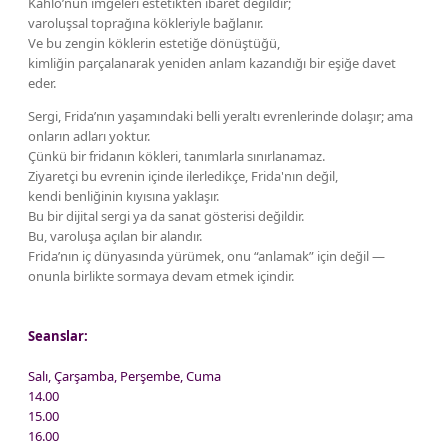
Kahlo’nun imgeleri estetikten ibaret değildir;
varoluşsal toprağına kökleriyle bağlanır.
Ve bu zengin köklerin estetiğe dönüştüğü,
kimliğin parçalanarak yeniden anlam kazandığı bir eşiğe davet
eder.
Sergi, Frida’nın yaşamındaki belli yeraltı evrenlerinde dolaşır; ama
onların adları yoktur.
Çünkü bir fridanın kökleri, tanımlarla sınırlanamaz.
Ziyaretçi bu evrenin içinde ilerledikçe, Frida'nın değil,
kendi benliğinin kıyısına yaklaşır.
Bu bir dijital sergi ya da sanat gösterisi değildir.
Bu, varoluşa açılan bir alandır.
Frida’nın iç dünyasında yürümek, onu “anlamak” için değil —
onunla birlikte sormaya devam etmek içindir.
Seanslar:
Salı, Çarşamba, Perşembe, Cuma
14.00
15.00
16.00