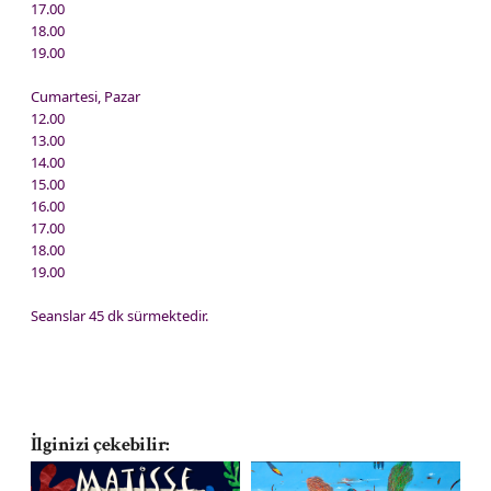
17.00
18.00
19.00
Cumartesi, Pazar
12.00
13.00
14.00
15.00
16.00
17.00
18.00
19.00
Seanslar 45 dk sürmektedir.
İlginizi çekebilir:
14