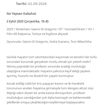
Tarihi:
02.09.2026
Ne Yapsan Kabahat
2 Eylül 2025 Çarşamba, 19.45
2025 ǀ Yönetmen: Gianni Di Gregorio ǀ 97' ǀ Komedi/Dram ǀ 10+ ǀ
Film dili İtalyanca, Türkçe ve İngilizce altyazılı
Oyuncular: Gianni Di Gregorio, Greta Scarano, Tom Wlaschiha
Günlük hayatın tüm sıkıntılarından kaçınmak ve kendini her türlü
sorundan korumak gerçekten mutlu olmak için yeterli midir?
Yetmiş yaşındaki bir profesör, sonunda aradığı mutluluğa
ulaştığına inanmaktadır. Hayatını yalnızca keyif aldığı şeylere
ayırmış, huzurlu ve düzenli bir yaşam kurmuştur.
Ancak evliliği ciddi bir kriz yaşayan kızının ve iki hareketli
torununun aniden hayatına girmesiyle tüm dengesi altüst olur.
Alıştığı sakin düzen bir anda kaosa dönüşürken, profesör
mutluluğun sandığından çok daha karmaşık ve beklenmedik
şekillerde ortaya çıkabileceğini keşfetmeye başlayacaktır.