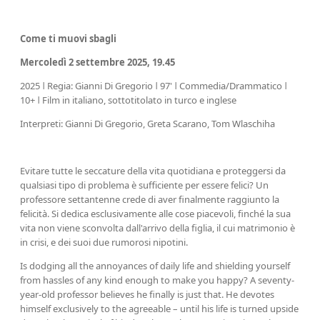
Come ti muovi sbagli
Mercoledì 2 settembre 2025, 19.45
2025 ǀ Regia: Gianni Di Gregorio ǀ 97' ǀ Commedia/Drammatico ǀ
10+ ǀ Film in italiano, sottotitolato in turco e inglese
Interpreti: Gianni Di Gregorio, Greta Scarano, Tom Wlaschiha
Evitare tutte le seccature della vita quotidiana e proteggersi da
qualsiasi tipo di problema è sufficiente per essere felici? Un
professore settantenne crede di aver finalmente raggiunto la
felicità. Si dedica esclusivamente alle cose piacevoli, finché la sua
vita non viene sconvolta dall'arrivo della figlia, il cui matrimonio è
in crisi, e dei suoi due rumorosi nipotini.
Is dodging all the annoyances of daily life and shielding yourself
from hassles of any kind enough to make you happy? A seventy-
year-old professor believes he finally is just that. He devotes
himself exclusively to the agreeable – until his life is turned upside