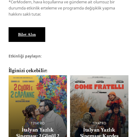
*CerModern, hava koşullarına ve gündeme ait olumsuz bir
durumda etkinlik erteleme ve programda değişiklik yapma
hakkını saklı tutar.
Bilet Alın
Etkinliği paylaşın:
İlginizi çekebilir:
TİYATRO
TİYATRO
İtalyan Yazlık
İtalyan Yazlık
Sineması: 2 Gönül 2
Sineması: Kardeş