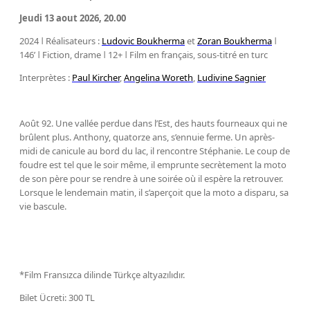
Jeudi 13 aout 2026, 20.00
2024 ǀ Réalisateurs :
Ludovic Boukherma
et
Zoran Boukherma
ǀ
146’ ǀ Fiction, drame ǀ 12+ ǀ Film en français, sous-titré en turc
Interprètes :
Paul Kircher
,
Angelina Woreth
,
Ludivine Sagnier
Août 92. Une vallée perdue dans l’Est, des hauts fourneaux qui ne
brûlent plus. Anthony, quatorze ans, s’ennuie ferme. Un après-
midi de canicule au bord du lac, il rencontre Stéphanie. Le coup de
foudre est tel que le soir même, il emprunte secrètement la moto
de son père pour se rendre à une soirée où il espère la retrouver.
Lorsque le lendemain matin, il s’aperçoit que la moto a disparu, sa
vie bascule.
*Film Fransızca dilinde Türkçe altyazılıdır.
Bilet Ücreti: 300 TL