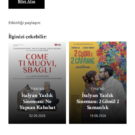
Bilet Alın
Etkinliği paylaşın:
İlginizi çekebilir:
TİYATRO
TİYATRO
İtalyan Yazlık
İtalyan Yazlık
Sineması: 2 Gönül 2
Sineması: Ne
Samanlık
Yapsan Kabahat
19.08.2026
02.09.2026