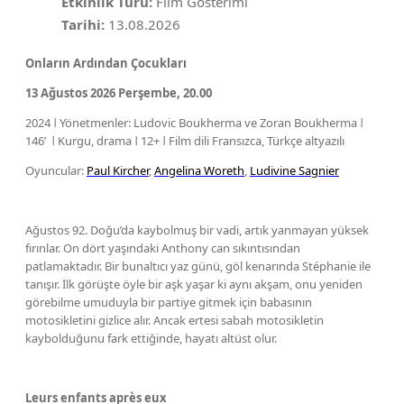
Etkinlik Türü:
Film Gösterimi
Tarihi:
13.08.2026
Onların Ardından Çocukları
13 Ağustos 2026 Perşembe, 20.00
2024 ǀ Yönetmenler: Ludovic Boukherma ve Zoran Boukherma ǀ
146’ ǀ Kurgu, drama ǀ 12+ ǀ Film dili Fransızca, Türkçe altyazılı
Oyuncular:
Paul Kircher
,
Angelina Woreth
,
Ludivine Sagnier
Ağustos 92. Doğu’da kaybolmuş bir vadi, artık yanmayan yüksek
fırınlar. On dört yaşındaki Anthony can sıkıntısından
patlamaktadır. Bir bunaltıcı yaz günü, göl kenarında Stéphanie ile
tanışır. İlk görüşte öyle bir aşk yaşar ki aynı akşam, onu yeniden
görebilme umuduyla bir partiye gitmek için babasının
motosikletini gizlice alır. Ancak ertesi sabah motosikletin
kaybolduğunu fark ettiğinde, hayatı altüst olur.
Leurs enfants après eux