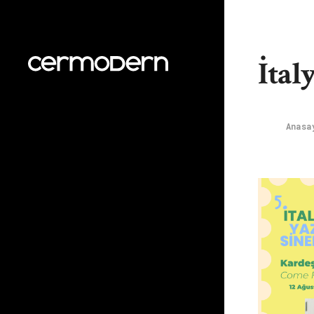
İtal
Anas