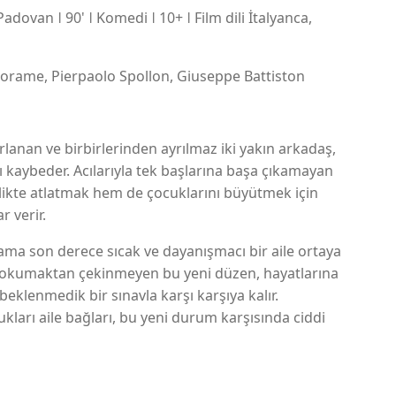
dovan ǀ 90' ǀ Komedi ǀ 10+ ǀ Film dili İtalyanca,
orame, Pierpaolo Spollon, Giuseppe Battiston
lanan ve birbirlerinden ayrılmaz iki yakın arkadaş,
nı kaybeder. Acılarıyla tek başlarına başa çıkamayan
rlikte atlatmak hem de çocuklarını büyütmek için
r verir.
 ama son derece sıcak ve dayanışmacı bir aile ortaya
 okumaktan çekinmeyen bu yeni düzen, hayatlarına
beklenmedik bir sınavla karşı karşıya kalır.
ları aile bağları, bu yeni durum karşısında ciddi