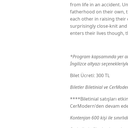
from life in an accident. U
fatherhood on their own, t
each other in raising their
surprisingly close-knit a
enters their lives though, 
*Program kapsamında yer alan 
İngilizce altyazı seçenekleriyl
Bilet Ücreti: 300 TL
Biletler Biletinial ve CerMode
****Biletinial satışları etk
CerModern'den devam ede
Kontenjan 600 kişi ile sınırlıdı