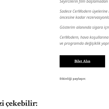
Seyircilerin film başlamadan 
Sadece CerModern üyelerine r
öncesine kadar rezervasyonlar
Gösterim alanında sigara içm
CerModern, hava koşullarına
ve programda değişiklik yapm
Bilet Alın
Etkinliği paylaşın:
zi çekebilir: