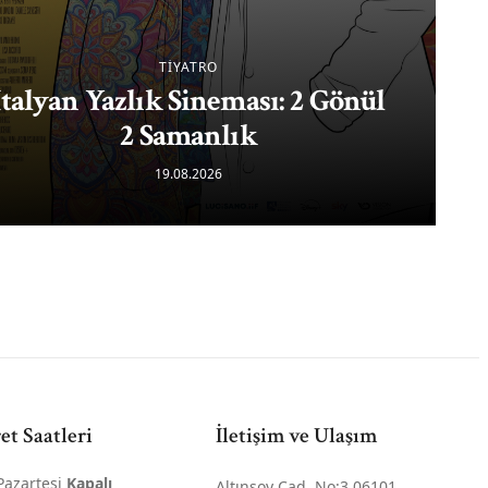
TİYATRO
İtalyan Yazlık Sineması: 2 Gönül
2 Samanlık
19.08.2026
et Saatleri
İletişim ve Ulaşım
Pazartesi
Kapalı
Altınsoy Cad. No:3 06101