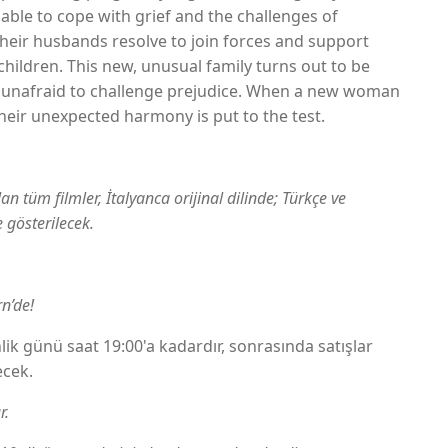
nable to cope with grief and the challenges of
heir husbands resolve to join forces and support
 children. This new, unusual family turns out to be
nd unafraid to challenge prejudice. When a new woman
their unexpected harmony is put to the test.
tüm filmler, İtalyanca orijinal dilinde; Türkçe ve
e gösterilecek.
rn’de!
inlik günü saat 19:00'a kadardır, sonrasında satışlar
cek.
r.