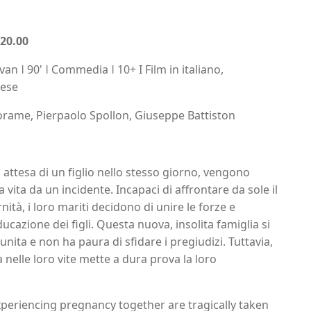
 20.00
an ǀ 90' ǀ Commedia ǀ 10+ I Film in italiano,
lese
orame, Pierpaolo Spollon, Giuseppe Battiston
 attesa di un figlio nello stesso giorno, vengono
 vita da un incidente. Incapaci di affrontare da sole il
rnità, i loro mariti decidono di unire le forze e
ucazione dei figli. Questa nuova, insolita famiglia si
ita e non ha paura di sfidare i pregiudizi. Tuttavia,
 nelle loro vite mette a dura prova la loro
periencing pregnancy together are tragically taken