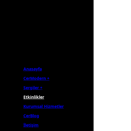
Anasayfa
CerModern +
Sergiler +
Etkinlikler
Kurumsal Hizmetler
CerBlog
İletişim