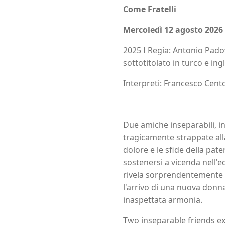
Come Fratelli
Mercoledì 12 agosto 2026
2025 ǀ Regia: Antonio Padov
sottotitolato in turco e ing
Interpreti: Francesco Cent
Due amiche inseparabili, in
tragicamente strappate alla
dolore e le sfide della pate
sostenersi a vicenda nell'ed
rivela sorprendentemente un
l'arrivo di una nuova donna
inaspettata armonia.
Two inseparable friends ex