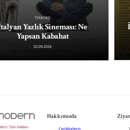
TİYATRO
İtalyan Yazlık Sineması: Ne
Yapsan Kabahat
02.09.2026
Hakkımızda
Ziyar
ern. Tüm Hakları
CerModern