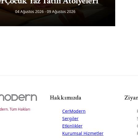
rÇocuk Yaz Tatili Atölyeleri
04 Ağustos 2026 - 09 Ağustos 2026
Hakkımızda
Ziyar
ern. Tüm Hakları
CerModern
Sergiler
Etkinlikler
Kurumsal Hizmetler