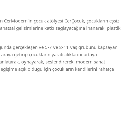
kan CerModern’in çocuk atölyesi CerÇocuk, çocukların eşsiz
sanatsal gelişimlerine katkı sağlayacağına inanarak, plastik
ğunda gerçekleşen ve 5-7 ve 8-11 yaş grubunu kapsayan
araya getirip çocukların yaratıcılıklarını ortaya
r anlatarak, oynayarak, seslendirerek, modern sanat
 değişime açık olduğu için çocukların kendilerini rahatça