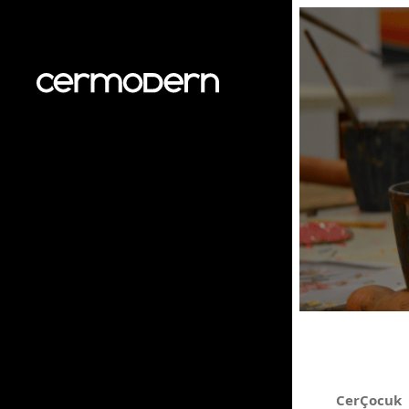
CerÇocuk