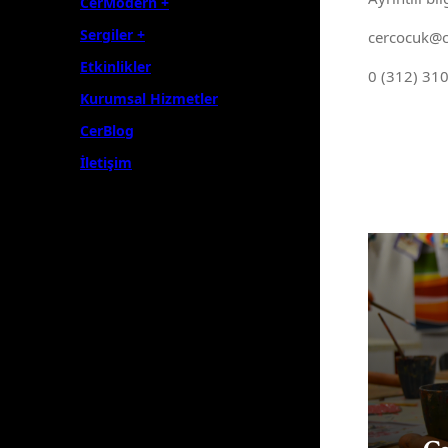
CerModern +
Sergiler +
cercocuk@
Etkinlikler
0 (312) 310
Kurumsal Hizmetler
CerBlog
İletişim