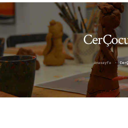
CerÇoc
Anasayfa
Cer