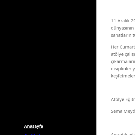
11 Aralık 2
dünyasının 
sanatların 
Her Cumart
atölye çalış
çıkarmaları
disiplinleri
keşfetmeler
Atölye Eğit
Sema Mey
Anasayfa
Ayrıntılı bil