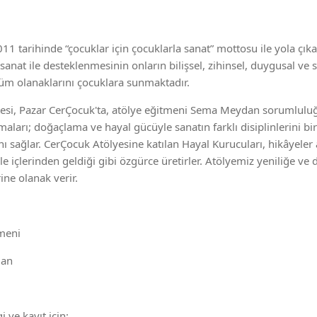
011 tarihinde “çocuklar için çocuklarla sanat” mottosu ile yola çı
sanat ile desteklenmesinin onların bilişsel, zihinsel, duygusal ve 
tüm olanaklarını çocuklara sunmaktadır.
esi, Pazar CerÇocuk'ta, atölye eğitmeni Sema Meydan sorumlulu
maları; doğaçlama ve hayal gücüyle sanatın farklı disiplinlerini bir 
nı sağlar. CerÇocuk Atölyesine katılan Hayal Kurucuları, hikâyele
yle içlerinden geldiği gibi özgürce üretirler. Atölyemiz yeniliğe ve
ine olanak verir.
meni
dan
gi ve kayıt için: