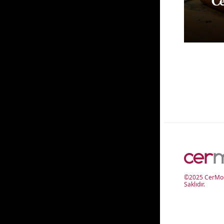
Ce
©2025 CerMod
Saklıdır.